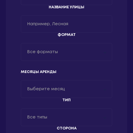
НАЗВАНИЕ УЛИЦЫ
Все районы
Ростов-на-Дону
ФОРМАТ
Все форматы
Все форматы
МЕСЯЦЫ АРЕНДЫ
2,7x3,7
3x6
Выберите месяц
1,2x1,8
ТИП
Январь
1,4x3
Февраль
Все типы
12x4
Март
СТОРОНА
2,8x3,77
Все типы